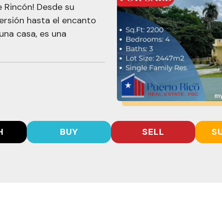
e Rincón! Desde su
versión hasta el encanto
una casa, es una
H
BUY
SELL
S