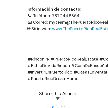
Información de contacto:
📞 Teléfono: 787.244.6364
📧 Correo:
myteam@ThePuertoRicoReal
🌐 Sitio web:
www.ThePuertoRicoRealEst
#RinconPR #PuertoRicoRealEstate #Co
#EstiloDeVidaRincon #CasaDeEnsueño
#InvertirEnPuertoRico #CasasEnVenta
#PuertoRicoDreamHome
Share this Article