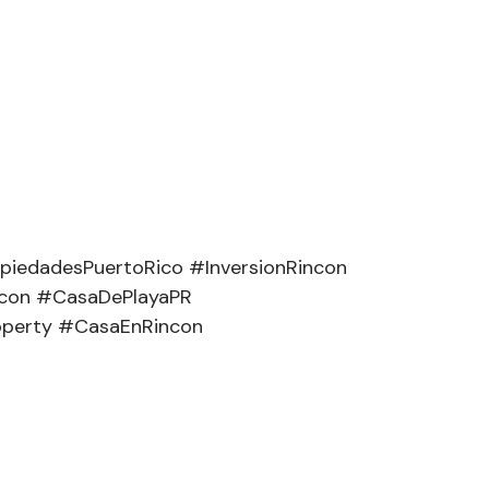
iedadesPuertoRico #InversionRincon
ncon #CasaDePlayaPR
operty #CasaEnRincon