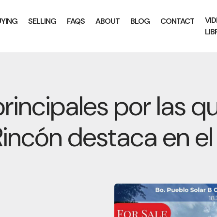
VI
UYING
SELLING
FAQS
ABOUT
BLOG
CONTACT
LIB
rincipales por las q
Rincón destaca en e