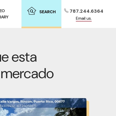
DEO
787.244.6364
SEARCH
RARY
Email us.
ue esta
l mercado