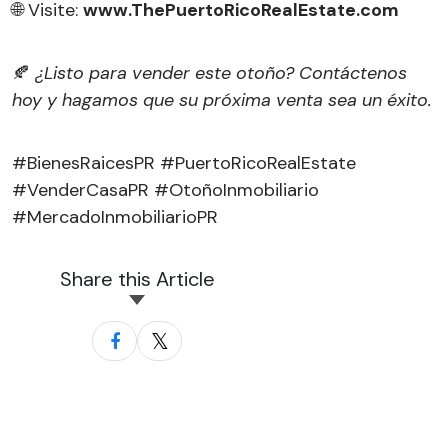
🌐 Visite:
www.ThePuertoRicoRealEstate.com
🍂
¿Listo para vender este otoño? Contáctenos
hoy y hagamos que su próxima venta sea un éxito.
#BienesRaicesPR #PuertoRicoRealEstate
#VenderCasaPR #OtoñoInmobiliario
#MercadoInmobiliarioPR
Share this Article