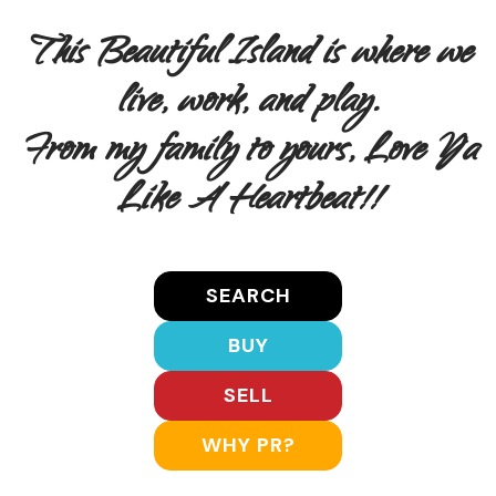
This Beautiful Island is where we
live, work, and play.
From my family to yours, Love Ya
Like A Heartbeat!!
SEARCH
BUY
SELL
WHY PR?